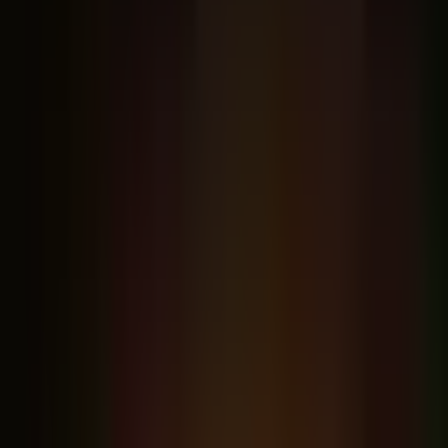
membros.
6 módulos · 34 aulas
·
Screencast · direto ao ponto
Liberadas aos poucos
0
Comece aqui
O que é o Claude, a Anthropic, Claude vs
ChatGPT e qual plano escolher
1
Fundação prática
Assinatura, privacidade (OAB), os 3 modos e a