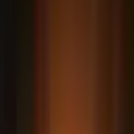
Cowork
Premium
4 demos ao vivo: organizar pasta caótica,
extrair dados pra planilha, minuta recorrente e
briefing semanal automático
Conteúdo premium disponível para alunos
matriculados.
5
Escritório no automático
Premium