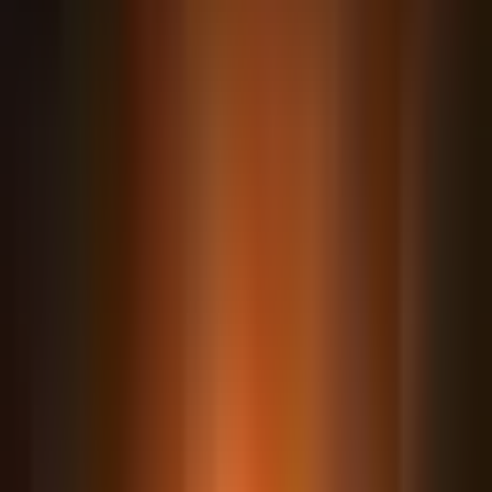
Os 5 fluxos que todo escritório deveria
automatizar e Chat Jurídico + Claude
integrados na prática
Conteúdo premium disponível para alunos
matriculados.
6
Artefatos
Premium
Calculadora trabalhista do zero, Live Artifacts
com IA por dentro e triagem inicial de cliente
Conteúdo premium disponível para alunos
matriculados.