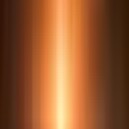
Análise de contrato
Follow-up inteligente
Pesquisa de jurisprudência
Gestão de prazos