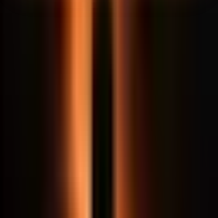
8
dias pra testar · não gostou, devolvemos 100%
MATRÍCULA ABERTA
Pronto pra começar?
Assim que o pagamento confirma, você entra e já
assiste a primeira aula. Mentoria com
Prof
Marcos Vilas Boas
e 8 dias pra testar sem risco.