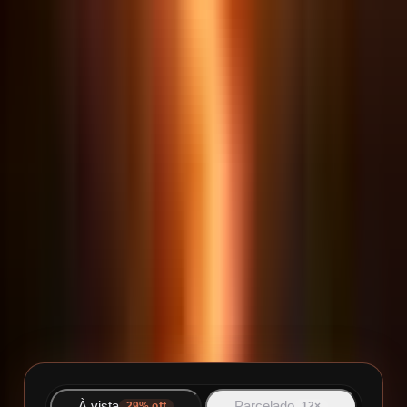
vídeo, prompts e entregáveis.
Acessar área de membros
INVESTIMENTO
Quanto custa o curso
Curso completo + Comunidade VIP por 1 ano. É
o mesmo acesso nas duas formas de
pagamento: à vista você economiza
R$ 786,50
.
À vista
Parcelado
29
% off
12×