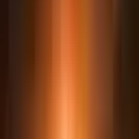
7
Encerramento
Plano de ação de 30 dias, certificado e
próximos passos
Pack de Skills premium incluso
As skills jurídicas prontas do curso, instaláveis
direto no seu Claude, no seu formato. Liberado
para quem assina, após os
8
dias de garantia.
Triagem de caso
Minuta