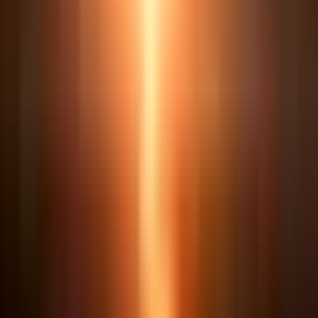
Pack de Conectores incluso
Conectores que ligam o Claude aos sistemas do
dia a dia. Inclui o Conector de Publicações do DJEN,
para puxar intimações direto na conversa. Liberado
junto com as skills, após os
8
dias de garantia.
Roteiro completo, aulas e materiais: só na área de
membros
Quem entra na turma acessa cada microaula com