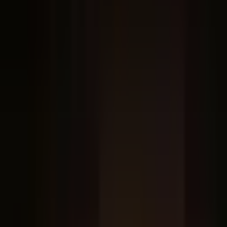
formação e da plataforma.
Verificação online
Código único em
claudeacademy.chatjuridico.com.br/validar
.
Sneak peek da trilha
O que você vai percorrer
Organizado por tarefa do escritório, do básico ao
avançado. O roteiro completo fica na área de