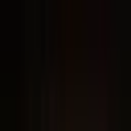
Prévia ilustrativa: o certificado final incluirá seu
nome, data de conclusão e
código de verificação
.
Selo holográfico
Acabamento premium em tons terracota do Claude, com
brilho iridescente anti-falsificação.
Marca dual
Logos Claude Academy e Chat Jurídico: credibilidade da