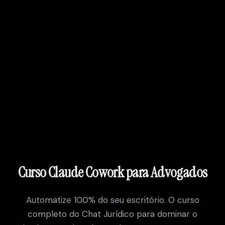
Claude Academy
by Chat Jurídico
Claude Academy
by Chat Jurídico
Preços
Simulador
Quiz
Comunidade
Entrar
Matrícula
Fazer matrícula
Curso Claude Cowork para Advogados
Automatize 100% do seu escritório
. O curso
completo do Chat Jurídico para dominar o