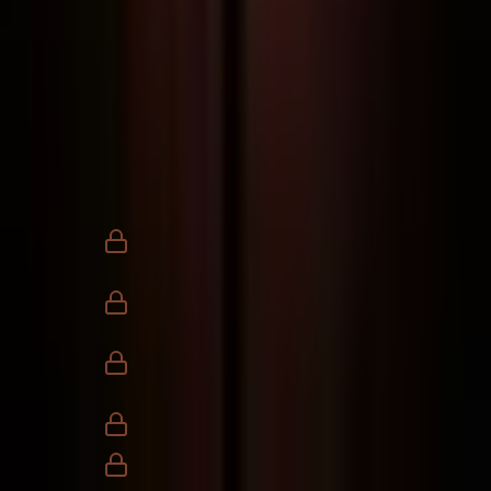
Dúvidas sobre as aulas respondidas
no grupo
Networking com quem já aplica
Claude no escritório
SENDO PREPARADO · E VEM MAIS
Skills premium (após 8 dias de
garantia)
Pack de conectores pro Claude no
escritório
Materiais extras e atualizações antes
do público
Novas aulas e lives só pra alunos
Templates e playbooks prontos pra
copiar