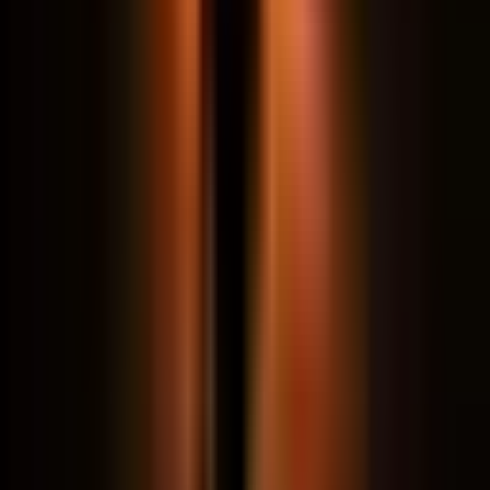
Quiz · 2 minutos
Você ainda usa Claude só pra fazer
perguntas?
8 perguntas, 2 minutos. Descubra se você já usa IA
no escritório de verdade, ou se ainda está no modo
“pergunta e copia”.
Ver meu nível
DUAS COMUNIDADES, PROPÓSITOS DIFERENTES
Grupo aberto ou Comunidade VIP?