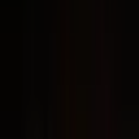
Dra. Maria Silva
concluiu com aproveitamento o curso Curso Claude
Cowork para Advogados, com foco em Claude Cowork,
peças jurídicas e automação do escritório.
Marcos Vilas Boas
Prof. Marcos Vilas Boas
Mentor do curso · Chat Jurídico
OAB/PR 73.759
ID ·
CA-2026-48271
JUNHO DE 2026