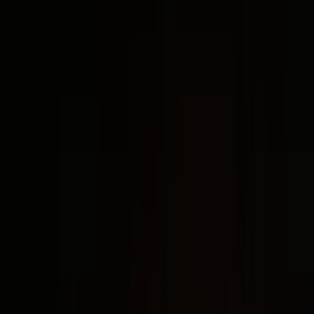
um certificado digital com selo holográfico,
assinatura do Chat Jurídico e código de verificação
online, prova de que você domina o Claude na
bancada.
EXEMPLO · 2026
Claude Academy
CERTIFICADO DE CONCLUSÃO
IA generativa para advogados
Certificamos que