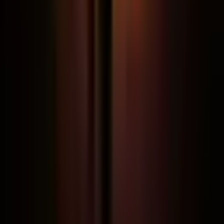
Avisos de aulas novas e materiais
liberados
Não inclui suporte às aulas nem acesso ao
conteúdo do curso.
Entrar no grupo aberto
SÓ ALUNOS
Comunidade VIP
Fechada para garantir troca de alto nível
Acesso à comunidade por 1 ano