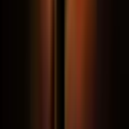
A
Comunidade VIP
é fechada, só para alunos. É
isso que garante uma troca de alto nível. Prefere
só conhecer o movimento primeiro? O
grupo
aberto
é gratuito e recebe qualquer advogado.
GRÁTIS
Grupo aberto
Qualquer advogado pode entrar
Dicas de prompt e novidades do
Claude Academy
Troca informal entre advogados
curiosos com IA