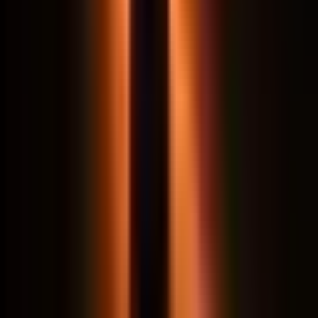
Comprou o curso e não ficou satisfeito? Nos
primeiros 8 dias, devolvemos 100% do valor. Você
testa na prática, sem risco. Se não valer a pena, é
só pedir.
Simulador · gratuito
Quanto custa essa peça no Claude?
Compare Haiku, Sonnet 5, Opus e Fable por
requisição — com cenários de petição, parecer e
autos.
Simular custo