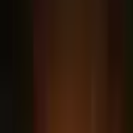
anatomia do prompt jurídico
2
Economia do Claude
Tokens em linguagem de advogado, input vs
output e o ROI do seu tempo
3
Projects
Montando o Project “Meu Escritório” e
Projects por área de atuação
4