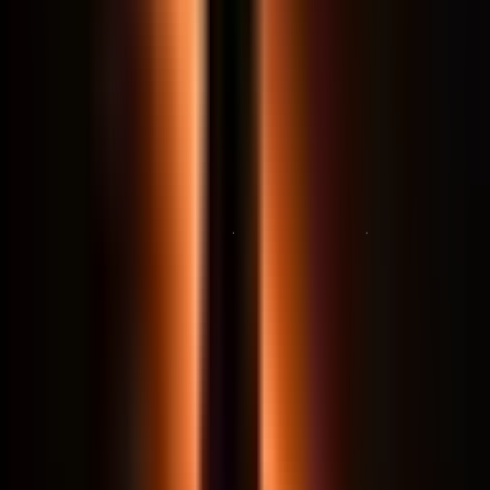
Fazer minha matrícula
Ainda não. Quero o grupo aberto
·
Comunidade VIP
·
Grupo aberto
Ver programa completo
Garantia de 8 dias